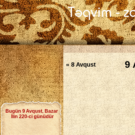
9 
« 8 Avqust
Bugün 9 Avqust, Bazar
İlin 220-ci günüdür