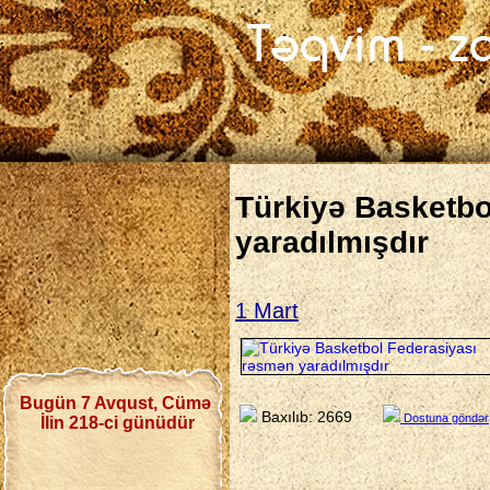
Türkiyə Basketbo
yaradılmışdır
1 Mart
Bugün 7 Avqust, Cümə
Baxılıb: 2669
Dostuna göndər
İlin 218-ci günüdür