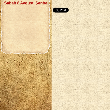
Sabah 8 Avqust, Şənbə