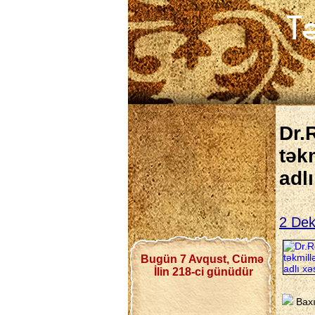
Dr.
tək
adlı
2 Dek
Bugün 7 Avqust, Cümə
İlin 218-ci günüdür
Bax