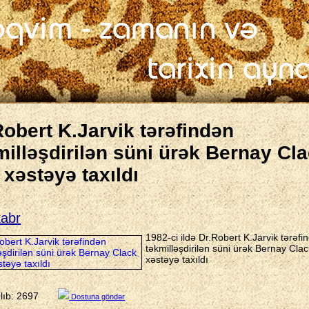
Robert K.Jarvik tərəfindən
milləşdirilən süni ürək Bernay Cl
 xəstəyə taxıldı
abr
1982-ci ildə Dr.Robert K.Jarvik tərəfi
təkmilləşdirilən süni ürək Bernay Clac
xəstəyə taxıldı
ılıb: 2697
Dostuna göndər