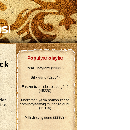
Populyar olaylar
ack
Yeni il bayrami (99086)
Bilik günü (52864)
Faşizm üzərində qələbə günü
(45220)
ndən
Narkomaniya və narkobiznese
k adlı
qarşı beynəlxalq mübarizə günü
(25119)
Milli dirçəliş günü (22893)