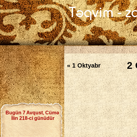
2 
« 1 Oktyabr
Bugün 7 Avqust, Cümə
İlin 218-ci günüdür