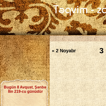
3
« 2 Noyabr
Bugün 8 Avqust, Şənbə
İlin 219-cu günüdür