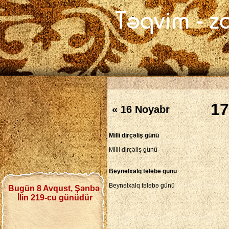
17
« 16 Noyabr
Milli dirçəliş günü
Milli dirçəliş günü
Beynəlxalq tələbə günü
Beynəlxalq tələbə günü
Bugün 8 Avqust, Şənbə
İlin 219-cu günüdür