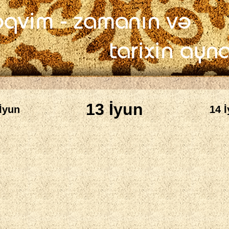
13 İyun
 İyun
14 İ