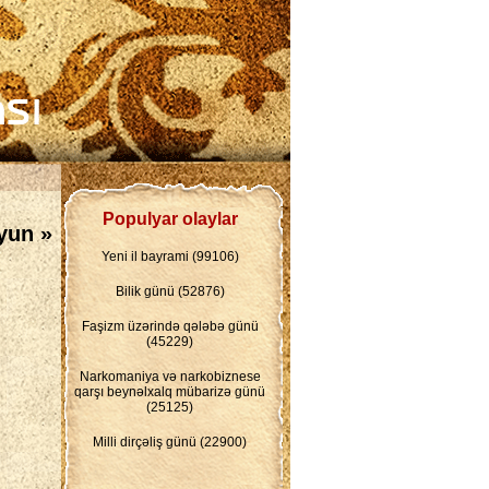
Populyar olaylar
yun »
Yeni il bayrami (99106)
Bilik günü (52876)
Faşizm üzərində qələbə günü
(45229)
Narkomaniya və narkobiznese
qarşı beynəlxalq mübarizə günü
(25125)
Milli dirçəliş günü (22900)