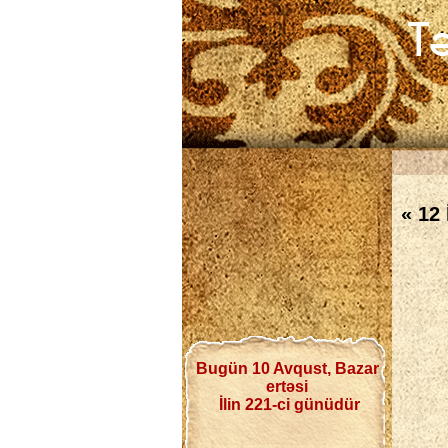
« 12
Bugün 10 Avqust, Bazar
ertəsi
İlin 221-ci günüdür