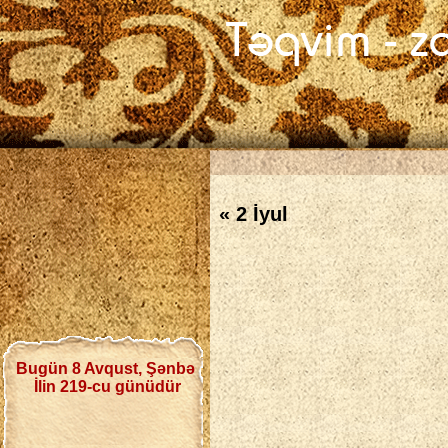
« 2 İyul
Bugün 8 Avqust, Şənbə
İlin 219-cu günüdür