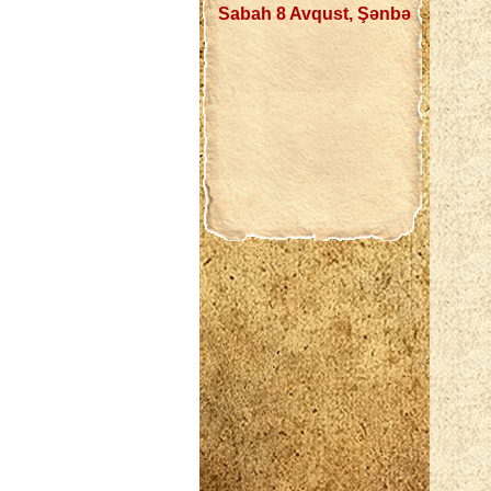
Sabah 8 Avqust, Şənbə