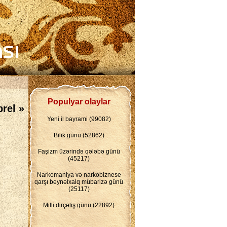
Populyar olaylar
rel »
Yeni il bayrami (99082)
Bilik günü (52862)
Faşizm üzərində qələbə günü
(45217)
Narkomaniya və narkobiznese
qarşı beynəlxalq mübarizə günü
(25117)
Milli dirçəliş günü (22892)